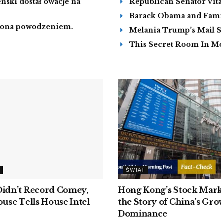
nski dostał owacje na
Republican Senator Vital
Barack Obama and Famil
czona powodzeniem.
Melania Trump’s Mail Su
This Secret Room In M
ŚWIAT
idn’t Record Comey,
Hong Kong’s Stock Mark
use Tells House Intel
the Story of China’s Gr
Dominance