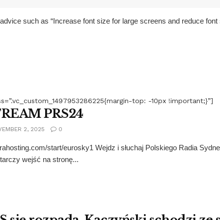
o advice such as “Increase font size for large screens and reduce fon
s=”.vc_custom_1497953286225{margin-top: -10px !important;}”]
TREAM PRS24
EMBER 2, 2025
0
surahosting.com/start/eurosky1 Wejdz i słuchaj Polskiego Radia Syd
arczy wejść na stronę...
S się rozpada. Kaczyński schodzi ze