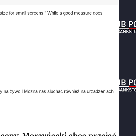
t size for small screens.” While a good measure does
ney na żywo ! Mozna nas słuchać również na urzadzeniach
 sceny. Morawiecki chce przejąć