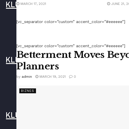
MARCH 17, 2021
JUNE 21, 2
[vc_separator color=”custom” accent_color=”#eeeeee”]
[vc_separator color=”custom” accent_color=”#eeeeee”]
Betterment Moves Bey
Planners
by
admin
MARCH 19, 2021
0
BIZNES