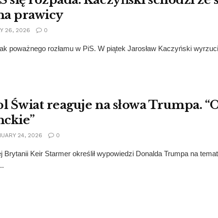
na prawicy
Y 26, 2026
0
tak poważnego rozłamu w PiS. W piątek Jarosław Kaczyński wyrzucił z
pl Świat reaguje na słowa Trumpa. “O
nckie”
UARY 24, 2026
0
j Brytanii Keir Starmer określił wypowiedzi Donalda Trumpa na temat
..