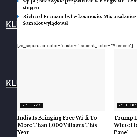
wp.pl ; Niezwykłe przywitanie w Kongresie. Zełe
stojąco
Richard Branson był w kosmosie. Misja zakoń
Samolot wylądował
[vc_separator color=”custom” accent_color=”#eeeeee”]
POLITYKA
POLITYKA
India Is Bringing Free Wi-fi To
Trump D
More Than 1,000 Villages This
White Ho
Year
Panel