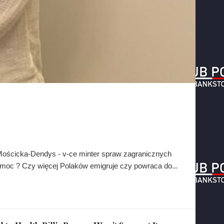
ościcka-Dendys - v-ce minter spraw zagranicznych
pomoc ? Czy więcej Polaków emigruje czy powraca do...