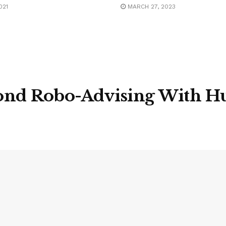
021
MARCH 27, 2023
ond Robo-Advising With H