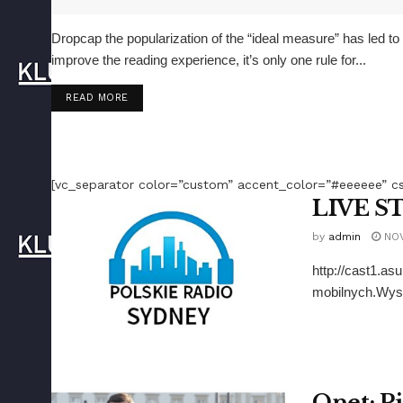
Dropcap the popularization of the “ideal measure” has led t
improve the reading experience, it’s only one rule for...
DETAILS
READ MORE
[vc_separator color=”custom” accent_color=”#eeeeee” cs
LIVE S
by
admin
NOV
http://cast1.a
mobilnych.Wyst
Onet: Pi