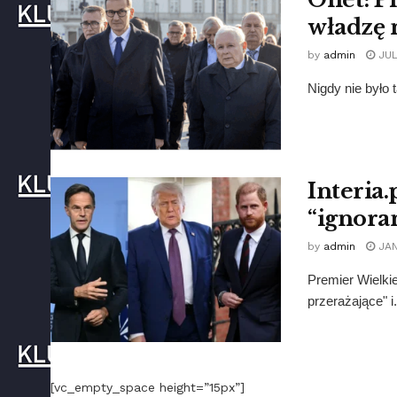
władzę 
by
admin
JUL
Nigdy nie było 
Interia.
“ignora
by
admin
JAN
Premier Wielkie
przerażające" i.
[vc_empty_space height=”15px”]