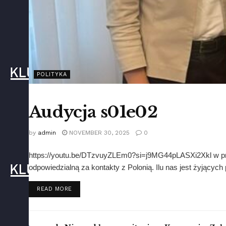
POLITYKA
Audycja s01e02
by
admin
NOVEMBER 30, 2025
0
https://youtu.be/DTzvuyZLEm0?si=j9MG44pLASXi2Xkl w pr
odpowiedzialną za kontakty z Polonią. Ilu nas jest żyjący
DETAILS
READ MORE