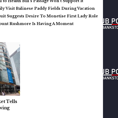
 to Health Bill’s Passage Won’t Support It
y Visit Balinese Paddy Fields During Vacation
it Suggests Desire To Monetise First Lady Role
ount Rushmore Is Having A Moment
et Tells
owing