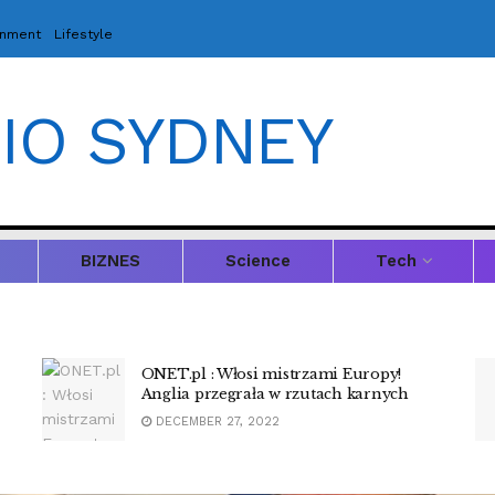
inment
Lifestyle
IO SYDNEY
BIZNES
Science
Tech
Using A Mind Reading Device, ‘locked-
in’ Patients Told Researchers They’re
Happy
MARCH 8, 2021