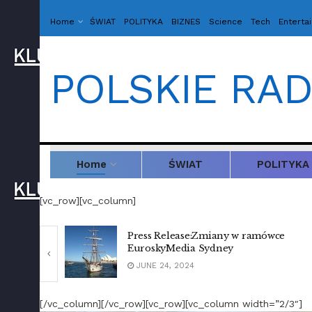
Home
ŚWIAT
POLITYKA
BIZNES
Science
Tech
Enterta
POLSKIE RAD
Home
ŚWIAT
POLITYKA
[vc_row][vc_column]
wce
ONET.pl : Włosi mistrzami Europy!
Anglia przegrała w rzutach karnych
DECEMBER 27, 2022
[/vc_column][/vc_row][vc_row][vc_column width=”2/3″]