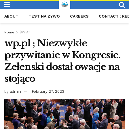
ABOUT
TEST NA ZYWO
CAREERS
CONTACT : RE
Home
ŚWIAT
wp.pl ; Niezwykłe
przywitanie w Kongresie.
Zełenski dostał owacje na
stojąco
by
admin
February 27, 2023