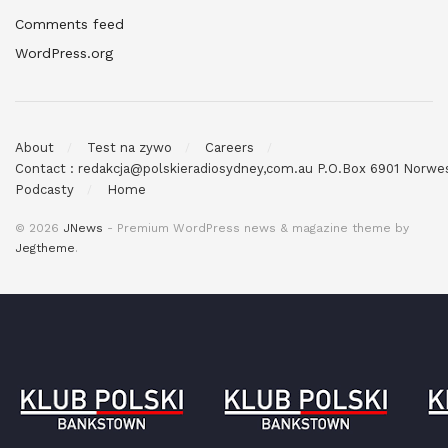
Comments feed
WordPress.org
About
Test na zywo
Careers
Contact : redakcja@polskieradiosydney,com.au P.O.Box 6901 Norw
Podcasty
Home
© 2026
JNews
- Premium WordPress news & magazine theme by
Jegtheme
.