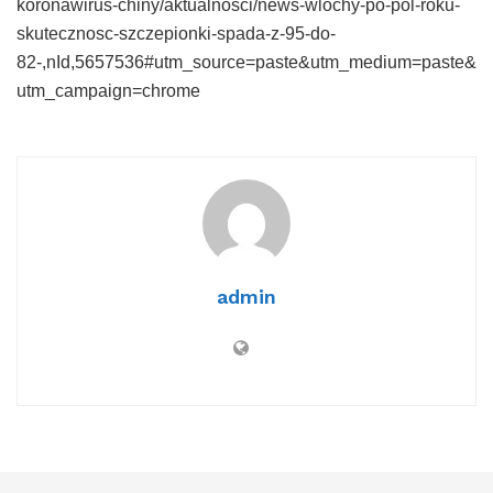
koronawirus-chiny/aktualnosci/news-wlochy-po-pol-roku-
skutecznosc-szczepionki-spada-z-95-do-
82-,nId,5657536#utm_source=paste&utm_medium=paste&
utm_campaign=chrome
admin