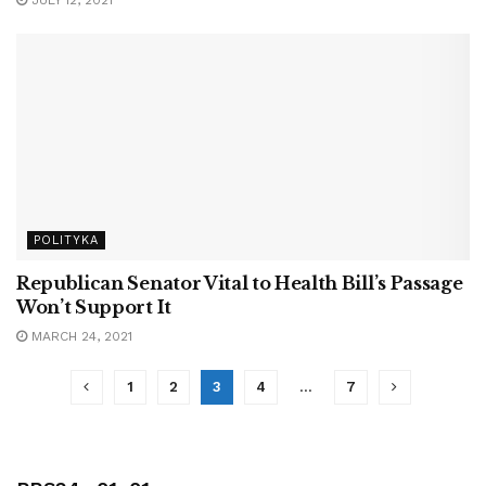
JULY 12, 2021
POLITYKA
Republican Senator Vital to Health Bill’s Passage
Won’t Support It
MARCH 24, 2021
1
2
3
4
…
7