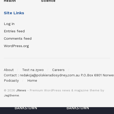
Health
Science
Site Links
Log in
Entries feed
Comments feed
WordPress.org
About
Test na zywo
Careers
Contact : redakcja@polskieradiosydney,com.au P.O.Box 6901 Norw
Podcasty
Home
© 2026
JNews
- Premium WordPress news & magazine theme by
Jegtheme
.