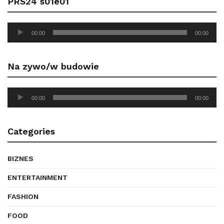
PRS24 s01e01
Audio
00:00
00:00
Player
Na zywo/w budowie
Audio
00:00
00:00
Player
Categories
BIZNES
ENTERTAINMENT
FASHION
FOOD