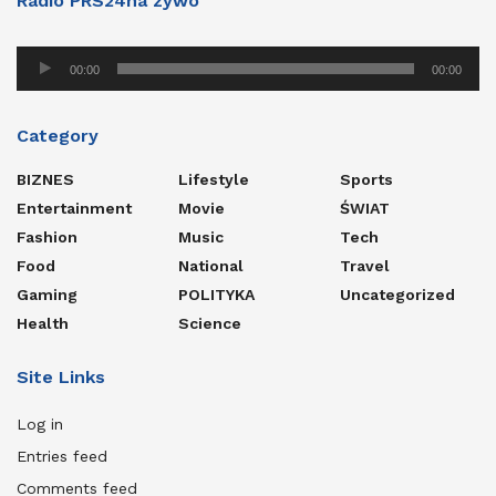
Radio PRS24na zywo
Audio
00:00
00:00
Player
Category
BIZNES
Lifestyle
Sports
Entertainment
Movie
ŚWIAT
Fashion
Music
Tech
Food
National
Travel
Gaming
POLITYKA
Uncategorized
Health
Science
Site Links
Log in
Entries feed
Comments feed