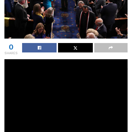
0
SHARES
Jednym z punktów wizyty Wołodymyra Zełenskiego w USA
było wystąpienie przed Kongresem. Tam ukraiński
przywódca został uroczyście wprowadzony i niezwykle
entuzjastycznie przywitany. Gdy tylko pojawił się w
drzwiach sali, rozległy się gromkie brawa i głośne okrzyki.
Po drodze do mównicy każdy z kongresmenów chciał
uścisnąć dłoń Zełenskiego
wiecej na www.wp.pl fot: AFP