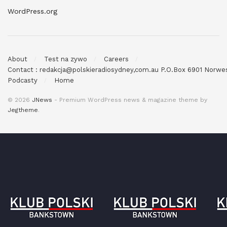
WordPress.org
About
Test na zywo
Careers
Contact : redakcja@polskieradiosydney,com.au P.O.Box 6901 Norw
Podcasty
Home
© 2026
JNews
- Premium WordPress news & magazine theme by
Jegtheme
.