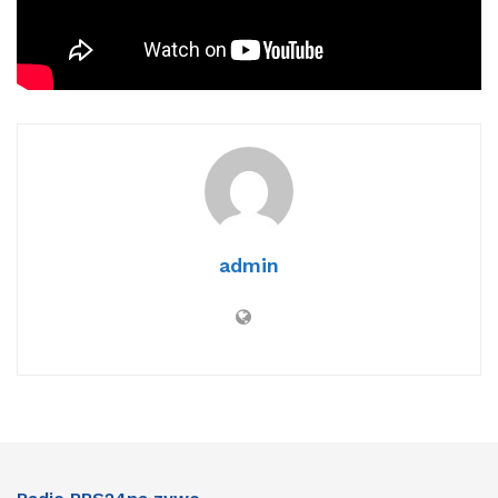
[wp_radio_player id=”” player_type=”shortcode”
next_prev=”false” align=”center”]
admin