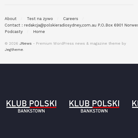
About
Test na zywo
Careers
Contact : redakcja@polskieradiosydney,com.au P.O.Box 6901 Norw
Podcasty
Home
© 2026
JNews
- Premium WordPress news & magazine theme by
Jegtheme
.