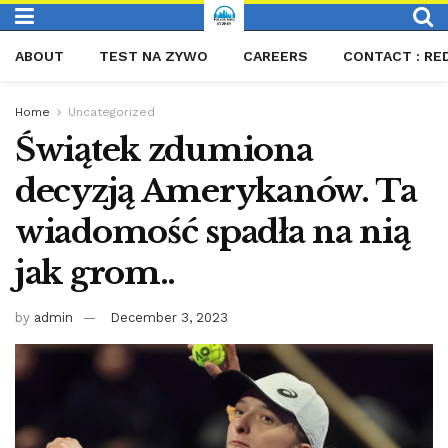
ABOUT
TEST NA ZYWO
CAREERS
CONTACT : RE
Home
Uncategorized
Świątek zdumiona
decyzją Amerykanów. Ta
wiadomość spadła na nią
jak grom..
by
admin
December 3, 2023