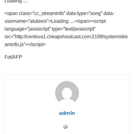
Loading …
<span class=”cc_streaminfo” data-type=”song” data-
username=”alubieni”>Loading …</span><script
language=”javascript” type=”text/javascript”
src=”http://centova1.cheapshoutcast.com:2199/system/stre
aminfo.js”></script>
Fot/AFP
admin